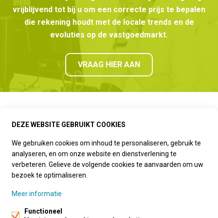
vrijblijvend tot bij u om een correcte prijs te bepalen
die rekening houdt met de locale trends en de
evoluties op de vastgoedmarkt.
VRAAG HIER AAN
Kantoor Arendonk
DEZE WEBSITE GEBRUIKT COOKIES
Vrijheid 8,
Arendonk
We gebruiken cookies om inhoud te personaliseren, gebruik te
analyseren, en om onze website en dienstverlening te
+32 14 67 20 66
verbeteren. Gelieve de volgende cookies te aanvaarden om uw
info@immodrie.be
bezoek te optimaliseren.
Kantoor Retie
Meer informatie
Turnhoutsebaan 64 / 001,
Functioneel